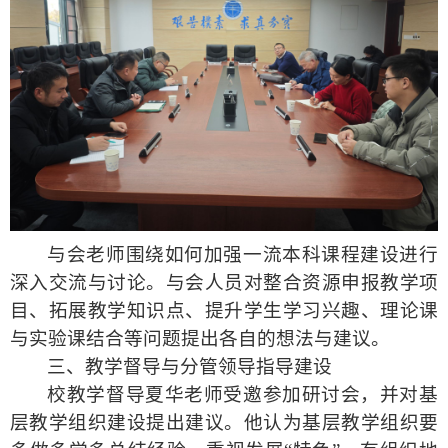
与会老师围绕如何
加强
一流本科课程建设进行
深入交流与讨论。与会人员对整合资源申报教学项
目、拓展教学知识点、提升学生学习兴趣、理论课
与实验课结合等问题提出各自的想法
与建议
。
三、教学督导与分管领导指导建设
校教学督导
夏华老师
受邀参加研讨会，并对
基
层教学组织
建设提出建议。他
认为基层教学组织要