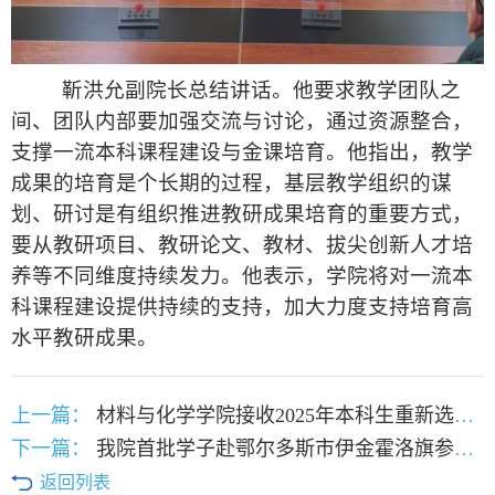
靳洪允副院长
总结讲话。他要求
教学团队之
间、团队内部要加强交流与讨论
，
通过
资源整合，
支撑一流本科
课程
建设与金课培育
。
他指出，
教学
成果的培育是个长期的过程，基层教学组织的谋
划、研讨是有组织推进教研成果培育的重要方式，
要
从教研项目、教研论文、教材、拔尖创新人才培
养等不同维度持续发力
。
他表示，
学院
将
对一流本
科课程建设提供持续的支持
，
加大力度支持培育高
水平教研成果。
上一篇：
材料与化学学院接收2025年本科生重新选择大类学生名单
下一篇：
我院首批学子赴鄂尔多斯市伊金霍洛旗参加千名大学生进“暖城”看“绿城”活动
返回列表