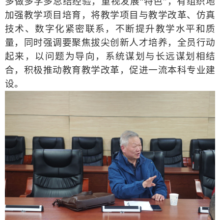
多做多学多总结经验，重视发展
“特色”，
有组织地
加强
教学项目
培育
，将教学项目与教学改革、仿真
技术、数字化紧密联系，
不断
提
升
教学水平和质
量
，
同时强调要聚焦
拔尖创新人才培养
，
全员行动
起来，
以问题为导向，系统谋划与长远谋划相结
合，积极推动教育教学
改革，促进一流本科专业建
设。