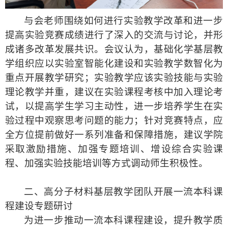
与会老师围绕如何进行实验教学改革和进一步
提高实验竞赛成绩进行了深入的交流与讨论，并
形
成诸多改革发展共识
。
会议认为，
基础化学基层教
学组织应以实验室智能化建设和实验教学数智化为
重点开展教学研究
；
实验教学应该实验技能与实验
理论教学并重，建议在实验课程考核中加入理论考
试，以提高学生学习主动性，进一步培养学生在实
验过程中观察思考问题的能力
；
针对竞赛特点，应
全方位提前做好一系列准备和保障措施
，
建议学院
采取激励措施
、
加强
专题
培训
、
增设综合实验课
程
、
加强
实验技能培训
等方式调动师生积极性
。
二、
高分子材料基层教学团队
开展
一流本科课
程建设
专题研讨
为进一步推动一流本科课程建设，提升教学质