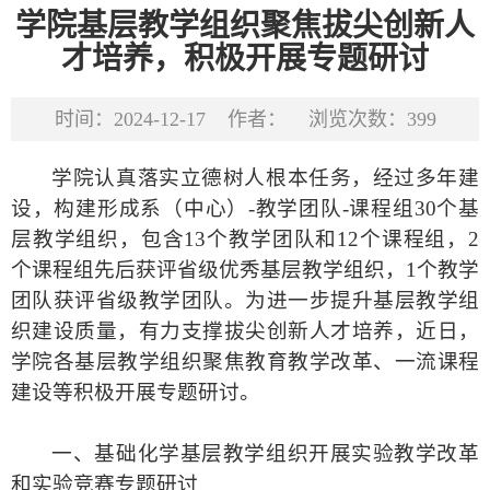
学院基层教学组织聚焦拔尖创新人
才培养，积极开展专题研讨
时间：2024-12-17
作者：
浏览次数：
399
学院认真落实立德树人根本任务，经过多年建
设，构建形成系（中心）
-
教学团队
-
课程组
30
个基
层教学组织，包含
13
个教学团队和
12
个课程组
，
2
个课程组先后获
评
省级优秀基层教学组织，
1
个
教学
团队获
评
省级教学团队。为
进一步提升
基层教学组
织建设
质量
，
有力支撑拔尖创新人才培养
，
近日，
学
院各基层教学组织
聚焦教育教学改革、一流课程
建设等积极
开展
专题研讨
。
一、
基础化学基层教学组织
开展
实验教学改革
和实验竞赛
专题
研讨